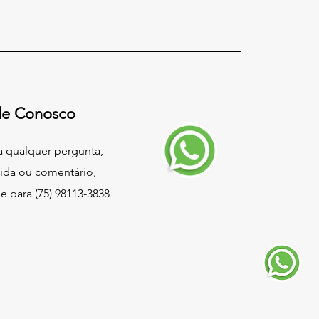
le Conosco
a qualquer pergunta,
ida ou comentário,
ue para (75) 98113-3838