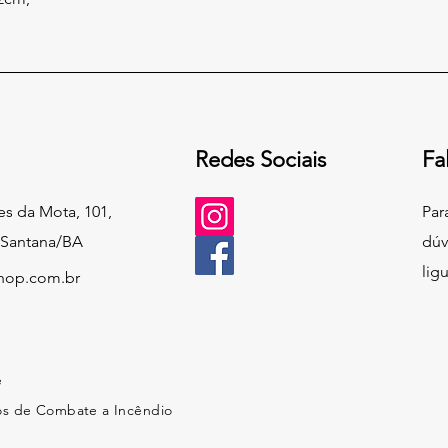
Redes Sociais
Fa
s da Mota, 101,
Par
 Santana/BA
dúv
lig
hop.com.br
e
os de Combate a Incêndio