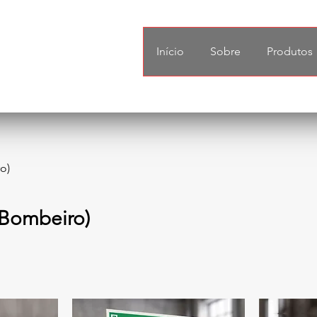
Início
Sobre
Produtos
o)
(Bombeiro)