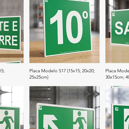
15;
Placa Modelo S17 (15x15; 20x20;
Placa Mode
25x25cm)
30x15cm; 4