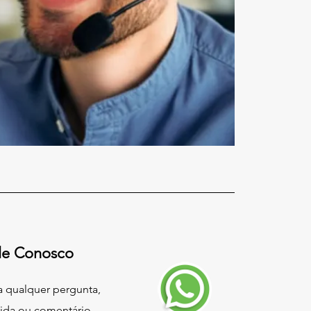
le Conosco
a qualquer pergunta,
ida ou comentário,