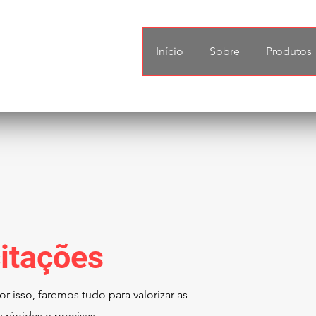
Início
Sobre
Produtos
citações
r isso, faremos tudo para valorizar as
rápidas e precisas.