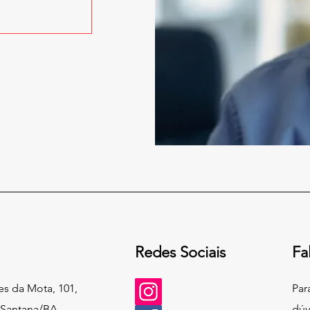
Redes Sociais
Fa
s da Mota, 101,
Par
 Santana/BA
dúv