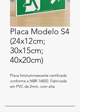
Placa Modelo S4
(24x12cm;
30x15cm;
40x20cm)
Placa fotoluminescente certificada 
conforme a NBR 16820. Fabricada 
em PVC de 2mm, com alta 
resistência as intempéries e 
propagação de chamas. cumpre 
com precisão as normais estaduais 
de todo o país.