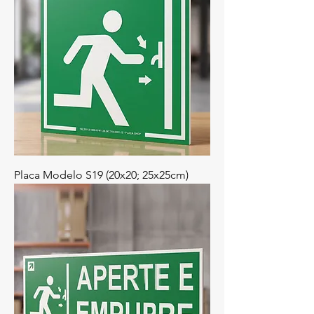
Placa Modelo S19 (20x20; 25x25cm)